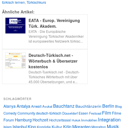
türkisch lernen
,
Türkischkurs
Ähnliche Artikel:
EATA - Europ. Vereinigung
Türk. Akadem.
EATA - Die Europäische
Vereinigung Türkischer Akademiker
ist europaweites Netzwerk türkisc...
Deutsch-Türkisch.net -
Wörterbuch & Übersetzer
kostenlos
Deutsch-Tuerkisch.net - Deutsch-
Türkisches Wörterbuch mit über
45.000 Übersetzungen, und e...
SCHLAGWÖRTER
Bauchtanz
Berlin
Antalya
Alanya
Bauchtänzerin
Anwalt
Avukat
Blog
Film
Filme
Comedy
Community
deutsch-türkisch
Essen
Düsseldorf
Festsaal
Integration
Hamburg
Hochzeit
Forum
Hochzeitssaal
Immobilien
Hukuk
Musik
Istanbul
Kino
Köln
Migranten
Kultur
Islam
Komödie
Migration