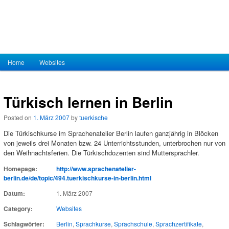
Hauptmenü
Home
Zum Inhalt wechseln
Zum sekundären Inhalt wechseln
Websites
Türkisch lernen in Berlin
Posted on
1. März 2007
by
tuerkische
Die Türkischkurse im Sprachenatelier Berlin laufen ganzjährig in Blöcken
von jeweils drei Monaten bzw. 24 Unterrichtsstunden, unterbrochen nur von
den Weihnachtsferien. Die Türkischdozenten sind Muttersprachler.
Homepage:
http://www.sprachenatelier-
berlin.de/de/topic/494.tuerkischkurse-in-berlin.html
Datum:
1. März 2007
Category:
Websites
Schlagwörter:
Berlin
,
Sprachkurse
,
Sprachschule
,
Sprachzertifikate
,