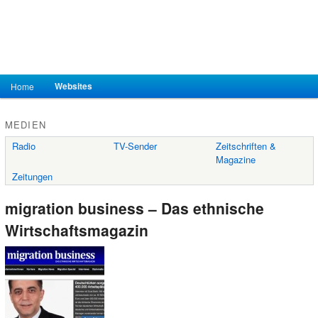
Hauptmenü
Websites
Home
Zum Inhalt wechseln
Zum sekundären Inhalt wechseln
MEDIEN
Radio
TV-Sender
Zeitschriften &
Magazine
Zeitungen
migration business – Das ethnische
Wirtschaftsmagazin