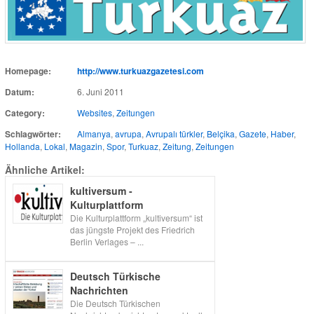
Homepage:
http://www.turkuazgazetesi.com
Datum:
6. Juni 2011
Category:
Websites
,
Zeitungen
Schlagwörter:
Almanya
,
avrupa
,
Avrupalı türkler
,
Belçika
,
Gazete
,
Haber
,
Hollanda
,
Lokal
,
Magazin
,
Spor
,
Turkuaz
,
Zeitung
,
Zeitungen
Ähnliche Artikel:
kultiversum -
Kulturplattform
Die Kulturplattform „kultiversum“ ist
das jüngste Projekt des Friedrich
Berlin Verlages – ...
Deutsch Türkische
Nachrichten
Die Deutsch Türkischen