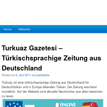
Hauptmenü
Home
Zum Inhalt wechseln
Zum sekundären Inhalt wechseln
Websites
Turkuaz Gazetesi –
Türkischsprachige Zeitung aus
Deutschland
Posted on
6. Juni 2011
by
tuerkische
Turkuaz ist eine türkischsprachige Zeitung aus Deutschland für
Deutschtürken und in Europa lebenden Türken. Die Zeitung erscheint
monatlich. Auf der Website sind aktuelle Nachrichten aus allen bereichen
zu lesen.