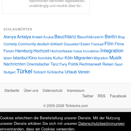
Nachrichten berichten tagesaktuell,
unabhängig und neutral über tür...
SCHLAGWÖRTER
Bauchtanz
Berlin
Antalya
Alanya
Bauchtänzerin
Anwalt
Avukat
Blog
Film
Filme
Comedy
Community
deutsch-türkisch
Essen
Düsseldorf
Festsaal
Integration
Hamburg
Hochzeit
Forum
Hochzeitssaal
Immobilien
Hukuk
Musik
Istanbul
Kino
Köln
Migranten
Kultur
Islam
Komödie
Migration
Nachrichten
Orientalischer Tanz
Politik
Rechtsanwalt
Reisen
Party
Sport
Türkei
Urlaub
Verein
türkische
Türkisch
Stuttgart
Startseite
Über uns
Datenschutz
Impressum
Twitter
RSS
Facebook
© 2005-2026 Türkische.com
Cookies erleichtern die Bereitstellung unserer Dienste. Mit der Nutzung
unserer Dienste erklären Sie sich mit unseren
Datenschutzbestimmungen
einverstanden, dass wir Cookies verwenden.