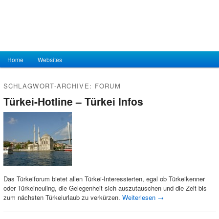
Hauptmenü
Home
Zum Inhalt wechseln
Zum sekundären Inhalt wechseln
Websites
SCHLAGWORT-ARCHIVE:
FORUM
Türkei-Hotline – Türkei Infos
Das Türkeiforum bietet allen Türkei-Interessierten, egal ob Türkeikenner
oder Türkeineuling, die Gelegenheit sich auszutauschen und die Zeit bis
zum nächsten Türkeiurlaub zu verkürzen.
Weiterlesen
→