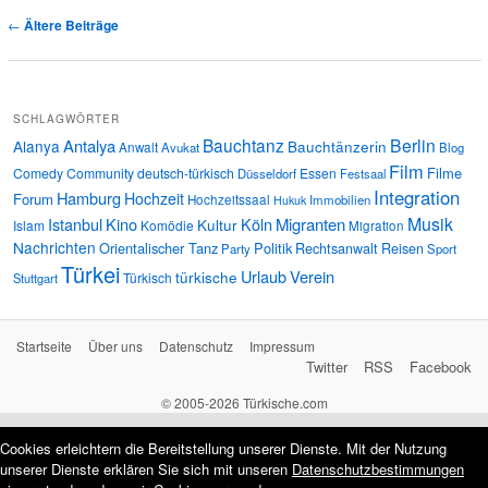
Artikelnavigation
←
Ältere Beiträge
SCHLAGWÖRTER
Bauchtanz
Berlin
Antalya
Alanya
Bauchtänzerin
Anwalt
Avukat
Blog
Film
Filme
Comedy
Community
deutsch-türkisch
Essen
Düsseldorf
Festsaal
Integration
Hamburg
Hochzeit
Forum
Hochzeitssaal
Immobilien
Hukuk
Musik
Istanbul
Kino
Köln
Migranten
Kultur
Islam
Komödie
Migration
Nachrichten
Orientalischer Tanz
Politik
Rechtsanwalt
Reisen
Party
Sport
Türkei
Urlaub
Verein
türkische
Türkisch
Stuttgart
Startseite
Über uns
Datenschutz
Impressum
Twitter
RSS
Facebook
© 2005-2026 Türkische.com
Cookies erleichtern die Bereitstellung unserer Dienste. Mit der Nutzung
unserer Dienste erklären Sie sich mit unseren
Datenschutzbestimmungen