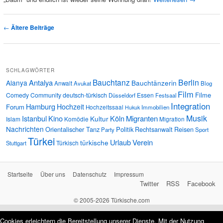
Artikelnavigation
←
Ältere Beiträge
SCHLAGWÖRTER
Bauchtanz
Berlin
Antalya
Alanya
Bauchtänzerin
Anwalt
Avukat
Blog
Film
Filme
Comedy
Community
deutsch-türkisch
Essen
Düsseldorf
Festsaal
Integration
Hamburg
Hochzeit
Forum
Hochzeitssaal
Immobilien
Hukuk
Musik
Istanbul
Kino
Köln
Migranten
Kultur
Islam
Komödie
Migration
Nachrichten
Orientalischer Tanz
Politik
Rechtsanwalt
Reisen
Party
Sport
Türkei
Urlaub
Verein
türkische
Türkisch
Stuttgart
Startseite
Über uns
Datenschutz
Impressum
Twitter
RSS
Facebook
© 2005-2026 Türkische.com
Cookies erleichtern die Bereitstellung unserer Dienste. Mit der Nutzung