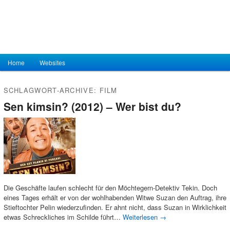
Hauptmenü
Home
Zum Inhalt wechseln
Zum sekundären Inhalt wechseln
Websites
SCHLAGWORT-ARCHIVE:
FILM
Sen kimsin? (2012) – Wer bist du?
Die Geschäfte laufen schlecht für den Möchtegern-Detektiv Tekin. Doch
eines Tages erhält er von der wohlhabenden Witwe Suzan den Auftrag, ihre
Stieftochter Pelin wiederzufinden. Er ahnt nicht, dass Suzan in Wirklichkeit
etwas Schreckliches im Schilde führt…
Weiterlesen
→