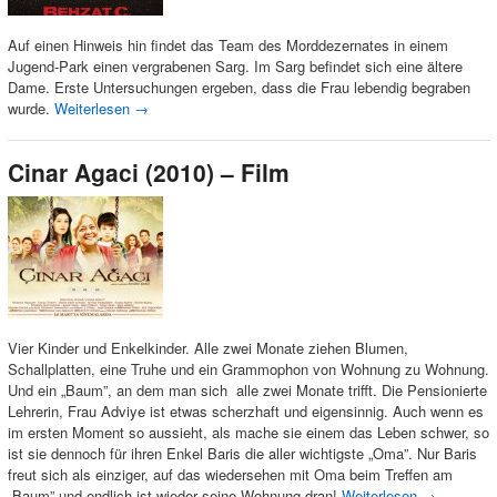
Auf einen Hinweis hin findet das Team des Morddezernates in einem
Jugend-Park einen vergrabenen Sarg. Im Sarg befindet sich eine ältere
Dame. Erste Untersuchungen ergeben, dass die Frau lebendig begraben
wurde.
Weiterlesen
→
Cinar Agaci (2010) – Film
Vier Kinder und Enkelkinder. Alle zwei Monate ziehen Blumen,
Schallplatten, eine Truhe und ein Grammophon von Wohnung zu Wohnung.
Und ein „Baum”, an dem man sich alle zwei Monate trifft. Die Pensionierte
Lehrerin, Frau Adviye ist etwas scherzhaft und eigensinnig. Auch wenn es
im ersten Moment so aussieht, als mache sie einem das Leben schwer, so
ist sie dennoch für ihren Enkel Baris die aller wichtigste „Oma”. Nur Baris
freut sich als einziger, auf das wiedersehen mit Oma beim Treffen am
„Baum” und endlich ist wieder seine Wohnung dran!
Weiterlesen
→