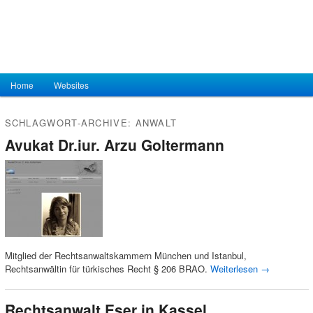
Hauptmenü
Home
Zum Inhalt wechseln
Zum sekundären Inhalt wechseln
Websites
SCHLAGWORT-ARCHIVE:
ANWALT
Avukat Dr.iur. Arzu Goltermann
Mitglied der Rechtsanwaltskammern München und Istanbul,
Rechtsanwältin für türkisches Recht § 206 BRAO.
Weiterlesen
→
Rechtsanwalt Eser in Kassel