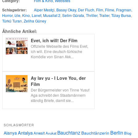
Category:
Film & Kino
,
Websites
Schlagwörter:
Alper Mestçi
,
Basay Okay
,
Der Fluch
,
Film
,
Filme
,
Fragman
,
Horror
,
izle
,
Kino
,
Lanet
,
Musallat 2
,
Selim Gürata
,
Thriller
,
Trailer
,
Tülay Bursa
,
Türkü Turan
,
Zeliha Güney
Ähnliche Artikel:
Evet, ich will! Der Film
Offizielle Webseite des Films Evet,
ich will. Eine deutsch-türkische
Komödie von Sinan Akk...
Ay lav yu - I Love You, der
Film
Der Bürgermeister von Tinne Yusuf
Aga schreibt den Staatsmännern
ständig Briefe, damit sie...
SCHLAGWÖRTER
Bauchtanz
Berlin
Antalya
Alanya
Bauchtänzerin
Anwalt
Avukat
Blog