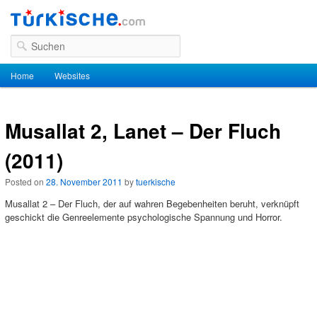
Suchen
Hauptmenü
Home
Zum Inhalt wechseln
Zum sekundären Inhalt wechseln
Websites
Musallat 2, Lanet – Der Fluch
(2011)
Posted on
28. November 2011
by
tuerkische
Musallat 2 – Der Fluch, der auf wahren Begebenheiten beruht, verknüpft
geschickt die Genreelemente psychologische Spannung und Horror.