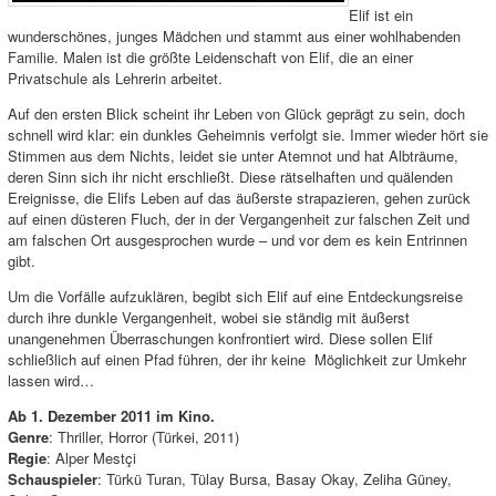
Elif ist ein
wunderschönes, junges Mädchen und stammt aus einer wohlhabenden
Familie. Malen ist die größte Leidenschaft von Elif, die an einer
Privatschule als Lehrerin arbeitet.
Auf den ersten Blick scheint ihr Leben von Glück geprägt zu sein, doch
schnell wird klar: ein dunkles Geheimnis verfolgt sie. Immer wieder hört sie
Stimmen aus dem Nichts, leidet sie unter Atemnot und hat Albträume,
deren Sinn sich ihr nicht erschließt. Diese rätselhaften und quälenden
Ereignisse, die Elifs Leben auf das äußerste strapazieren, gehen zurück
auf einen düsteren Fluch, der in der Vergangenheit zur falschen Zeit und
am falschen Ort ausgesprochen wurde – und vor dem es kein Entrinnen
gibt.
Um die Vorfälle aufzuklären, begibt sich Elif auf eine Entdeckungsreise
durch ihre dunkle Vergangenheit, wobei sie ständig mit äußerst
unangenehmen Überraschungen konfrontiert wird. Diese sollen Elif
schließlich auf einen Pfad führen, der ihr keine Möglichkeit zur Umkehr
lassen wird…
Ab 1. Dezember 2011 im Kino.
Genre
: Thriller, Horror (Türkei, 2011)
Regie
: Alper Mestçi
Schauspieler
: Türkü Turan, Tülay Bursa, Basay Okay, Zeliha Güney,