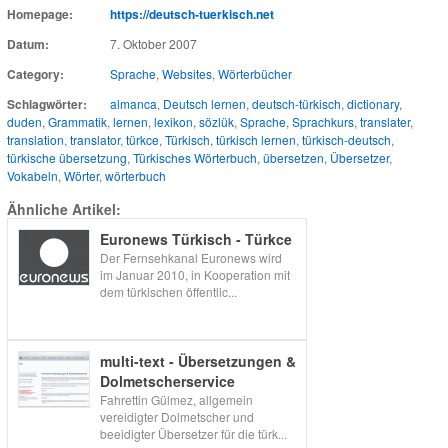
Homepage:
https://deutsch-tuerkisch.net
Datum:
7. Oktober 2007
Category:
Sprache
,
Websites
,
Wörterbücher
Schlagwörter:
almanca
,
Deutsch lernen
,
deutsch-türkisch
,
dictionary
,
duden
,
Grammatik
,
lernen
,
lexikon
,
sözlük
,
Sprache
,
Sprachkurs
,
translater
,
translation
,
translator
,
türkce
,
Türkisch
,
türkisch lernen
,
türkisch-deutsch
,
türkische übersetzung
,
Türkisches Wörterbuch
,
übersetzen
,
Übersetzer
,
Vokabeln
,
Wörter
,
wörterbuch
Ähnliche Artikel:
Euronews Türkisch - Türkce
Der Fernsehkanal Euronews wird
im Januar 2010, in Kooperation mit
dem türkischen öffentlic...
multi-text - Übersetzungen &
Dolmetscherservice
Fahrettin Gülmez, allgemein
vereidigter Dolmetscher und
beeidigter Übersetzer für die türk...