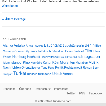
Main Latinum in 4 Wochen: Latein Intensivkurse in den Semesterferien.
Weiterlesen
→
Artikelnavigation
←
Ältere Beiträge
SCHLAGWÖRTER
Bauchtanz
Berlin
Antalya
Alanya
Bauchtänzerin
Anwalt
Avukat
Blog
Film
Filme
Comedy
Community
deutsch-türkisch
Essen
Düsseldorf
Festsaal
Integration
Hamburg
Hochzeit
Forum
Hochzeitssaal
Immobilien
Hukuk
Musik
Istanbul
Kino
Köln
Migranten
Kultur
Islam
Komödie
Migration
Nachrichten
Orientalischer Tanz
Politik
Rechtsanwalt
Reisen
Party
Sport
Türkei
Urlaub
Verein
türkische
Türkisch
Stuttgart
Startseite
Über uns
Datenschutz
Impressum
Twitter
RSS
Facebook
© 2005-2026 Türkische.com