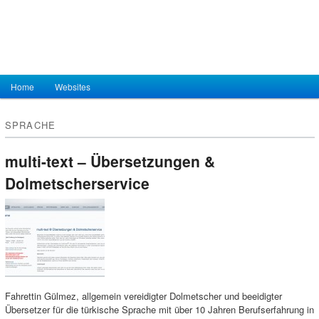
Hauptmenü
Home
Zum Inhalt wechseln
Zum sekundären Inhalt wechseln
Websites
SPRACHE
multi-text – Übersetzungen &
Dolmetscherservice
Fahrettin Gülmez, allgemein vereidigter Dolmetscher und beeidigter
Übersetzer für die türkische Sprache mit über 10 Jahren Berufserfahrung in