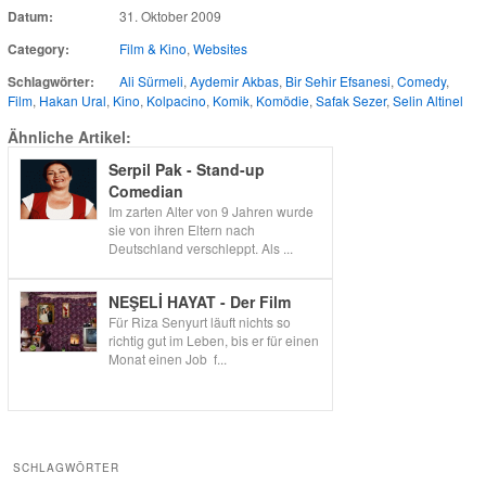
Datum:
31. Oktober 2009
Category:
Film & Kino
,
Websites
Schlagwörter:
Ali Sürmeli
,
Aydemir Akbas
,
Bir Sehir Efsanesi
,
Comedy
,
Film
,
Hakan Ural
,
Kino
,
Kolpacino
,
Komik
,
Komödie
,
Safak Sezer
,
Selin Altinel
Ähnliche Artikel:
Serpil Pak - Stand-up
Comedian
Im zarten Alter von 9 Jahren wurde
sie von ihren Eltern nach
Deutschland verschleppt. Als ...
NEŞELİ HAYAT - Der Film
Für Riza Senyurt läuft nichts so
richtig gut im Leben, bis er für einen
Monat einen Job f...
SCHLAGWÖRTER