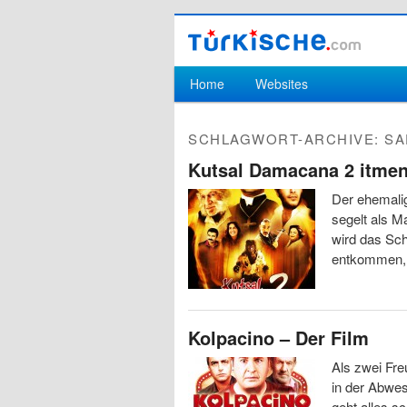
Hauptmenü
Home
Websites
Zum Inhalt wechseln
Zum sekundären Inhalt wechseln
SCHLAGWORT-ARCHIVE:
SA
Kutsal Damacana 2 itmen
Der ehemalig
segelt als M
wird das Sch
entkommen, 
Kolpacino – Der Film
Als zwei Fre
in der Abwes
geht alles s