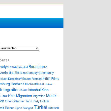
S
ÖRTER
Bauchtanz
ntalya
Anwalt
Avukat
Berlin
zerin
Comedy
Community
Blog
Film
Filme
rkisch
Essen
Düsseldorf
Festsaal
mburg
Hochzeit
Hochzeitssaal
Hukuk
Integration
Istanbul
Kino
Islam
Musik
Köln
Migranten
ultur
Migration
ten
Orientalischer Tanz
Politik
Party
Türkei
alt
Reisen
Türkisch
Sport
Stuttgart