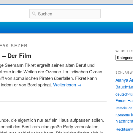
Suchen
FAK SEZER
WEBSITE
 – Der Film
Websites
e Seemann Fikret ergreift seinen alten Beruf und
atrose in die Weiten der Ozeane. Im indischen Ozean
SCHLAGW
iff von somalischen Piraten überfallen. Fikret kann
A
Alanya
indem er von Bord springt.
Weiterlesen
→
Bauchtän
deutsch-tü
Ha
Forum
Immobilien
K
Komödie
unde, die eigentlich nur auf ein Haus aufpassen sollen,
Nachrich
enheit des Besitzers eine große Party veranstalten,
Rechtsanw
chief, was schief gehen kann. Die beiden finden sich in