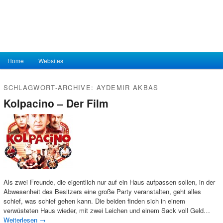
Hauptmenü
Home
Zum Inhalt wechseln
Zum sekundären Inhalt wechseln
Websites
SCHLAGWORT-ARCHIVE:
AYDEMIR AKBAS
Kolpacino – Der Film
Als zwei Freunde, die eigentlich nur auf ein Haus aufpassen sollen, in der
Abwesenheit des Besitzers eine große Party veranstalten, geht alles
schief, was schief gehen kann. Die beiden finden sich in einem
verwüsteten Haus wieder, mit zwei Leichen und einem Sack voll Geld…
Weiterlesen
→