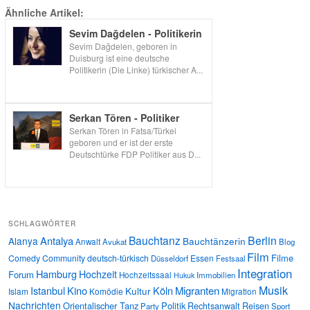
Ähnliche Artikel:
Sevim Dağdelen - Politikerin
Sevim Dağdelen, geboren in
Duisburg ist eine deutsche
Politikerin (Die Linke) türkischer A...
Serkan Tören - Politiker
Serkan Tören in Fatsa/Türkei
geboren und er ist der erste
Deutschtürke FDP Politiker aus D...
SCHLAGWÖRTER
Bauchtanz
Berlin
Antalya
Alanya
Bauchtänzerin
Anwalt
Avukat
Blog
Film
Filme
Comedy
Community
deutsch-türkisch
Essen
Düsseldorf
Festsaal
Integration
Hamburg
Hochzeit
Forum
Hochzeitssaal
Immobilien
Hukuk
Musik
Istanbul
Kino
Köln
Migranten
Kultur
Islam
Komödie
Migration
Nachrichten
Orientalischer Tanz
Politik
Rechtsanwalt
Reisen
Party
Sport