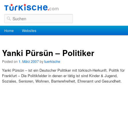
Suchen
Hauptmenü
Home
Zum Inhalt wechseln
Zum sekundären Inhalt wechseln
Websites
Yanki Pürsün – Politiker
Posted on
1. März 2007
by
tuerkische
Yanki Pürsün – ist ein Deutscher Politiker mit türkisch-Herkunft. Politik für
Frankfurt – Die Politikfelder in denen er tätig ist sind Kinder & Jugend,
Soziales, Senioren, Wohnen, Barrierefreiheit, Ehrenamt und Gesundheit.