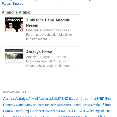
Partys
,
Singles
Ähnliche Artikel:
Türkische Band Anadolu
Nesem
Eine türkische Band welches auf
Feiern und Hochzeiten Musik vom
feinsten macht!!
Antakya Hatay
Antakya Hatay.com - ist eine
türkisches Internet Portal mit
Community charakter. Hier kann...
SCHLAGWÖRTER
Bauchtanz
Berlin
Antalya
Alanya
Bauchtänzerin
Anwalt
Avukat
Blog
Film
Filme
Comedy
Community
deutsch-türkisch
Essen
Düsseldorf
Festsaal
Integration
Hamburg
Hochzeit
Forum
Hochzeitssaal
Immobilien
Hukuk
Musik
Istanbul
Kino
Köln
Migranten
Kultur