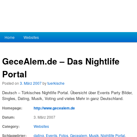
Hauptmenü
Home
Zum Inhalt wechseln
Zum sekundären Inhalt wechseln
Websites
GeceAlem.de – Das Nightlife
Portal
Posted on
3. März 2007
by
tuerkische
Deutsch – Türkisches Nightlife Portal. Übersicht über Events Party Bilder,
Singles, Dating, Musik, Voting und vieles Mehr in ganz Deutschland.
Homepage:
http://www.gecealem.de
Datum:
3. März 2007
Category:
Websites
Schlagwörter:
dating
,
Events
,
Fotos
,
Gecealem
,
Musik
,
Nightlife Portal
,