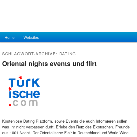
Hauptmenü
Home
Zum Inhalt wechseln
Zum sekundären Inhalt wechseln
Websites
SCHLAGWORT-ARCHIVE:
DATING
Oriental nights events und flirt
Kostenlose Dating Plattform, sowie Events die euch Informieren sollen
was Ihr nicht verpassen dürft. Erlebe den Reiz des Exotischen. Freunde
aus 1001 Nacht. Der Orientalische Flair in Deutschland und World Wide