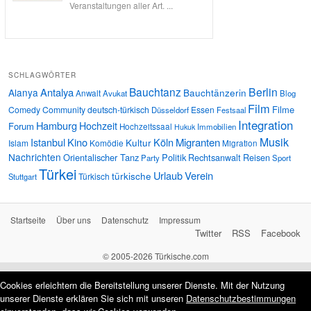
Veranstaltungen aller Art. ...
SCHLAGWÖRTER
Bauchtanz
Berlin
Antalya
Alanya
Bauchtänzerin
Anwalt
Avukat
Blog
Film
Filme
Comedy
Community
deutsch-türkisch
Essen
Düsseldorf
Festsaal
Integration
Hamburg
Hochzeit
Forum
Hochzeitssaal
Immobilien
Hukuk
Musik
Istanbul
Kino
Köln
Migranten
Kultur
Islam
Komödie
Migration
Nachrichten
Orientalischer Tanz
Politik
Rechtsanwalt
Reisen
Party
Sport
Türkei
Urlaub
Verein
türkische
Türkisch
Stuttgart
Startseite
Über uns
Datenschutz
Impressum
Twitter
RSS
Facebook
© 2005-2026 Türkische.com
Cookies erleichtern die Bereitstellung unserer Dienste. Mit der Nutzung
unserer Dienste erklären Sie sich mit unseren
Datenschutzbestimmungen