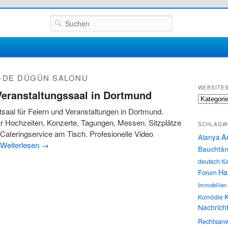
Suchen
-DE DÜGÜN SALONU
WEBSITE
Veranstaltungssaal in Dortmund
Websites
aal für Feiern und Veranstaltungen in Dortmund.
ür Hochzeiten, Konzerte, Tagungen, Messen. Sitzplätze
SCHLAGW
 Cateringservice am Tisch. Profesionelle Video
A
Alanya
Weiterlesen
→
Bauchtän
deutsch-tü
Ha
Forum
Immobilien
K
Komödie
Nachrich
Rechtsanw