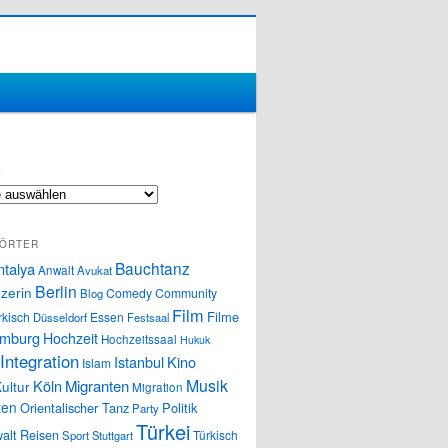
S
ÖRTER
Bauchtanz
ntalya
Anwalt
Avukat
Berlin
zerin
Comedy
Community
Blog
Film
Filme
rkisch
Essen
Düsseldorf
Festsaal
mburg
Hochzeit
Hochzeitssaal
Hukuk
Integration
Istanbul
Kino
Islam
Musik
Köln
Migranten
ultur
Migration
ten
Orientalischer Tanz
Politik
Party
Türkei
alt
Reisen
Türkisch
Sport
Stuttgart