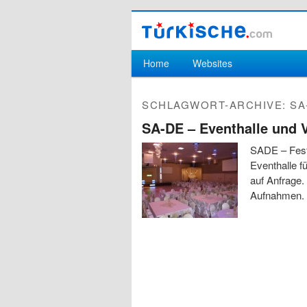
Hauptmenü
Home
Websites
Zum Inhalt wechseln
Zum sekundären Inhalt wechseln
SCHLAGWORT-ARCHIVE:
SA
SA-DE – Eventhalle und 
SADE – Fests
Eventhalle f
auf Anfrage.
Aufnahmen.