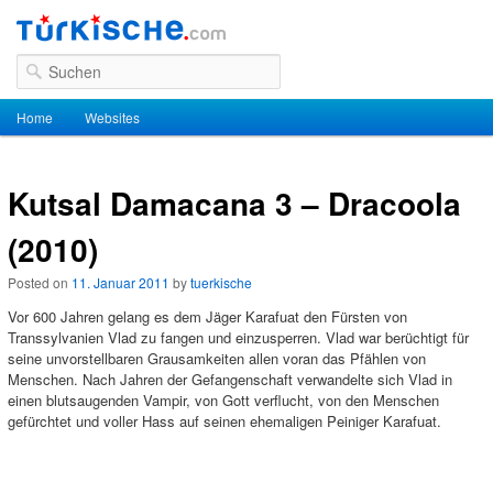
Suchen
Hauptmenü
Home
Zum Inhalt wechseln
Zum sekundären Inhalt wechseln
Websites
Kutsal Damacana 3 – Dracoola
(2010)
Posted on
11. Januar 2011
by
tuerkische
Vor 600 Jahren gelang es dem Jäger Karafuat den Fürsten von
Transsylvanien Vlad zu fangen und einzusperren. Vlad war berüchtigt für
seine unvorstellbaren Grausamkeiten allen voran das Pfählen von
Menschen. Nach Jahren der Gefangenschaft verwandelte sich Vlad in
einen blutsaugenden Vampir, von Gott verflucht, von den Menschen
gefürchtet und voller Hass auf seinen ehemaligen Peiniger Karafuat.