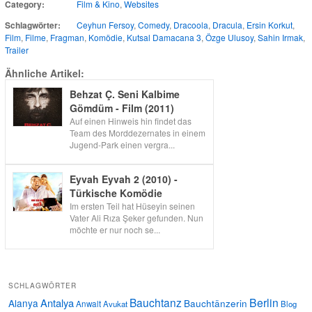
Category:
Film & Kino
,
Websites
Schlagwörter:
Ceyhun Fersoy
,
Comedy
,
Dracoola
,
Dracula
,
Ersin Korkut
,
Film
,
Filme
,
Fragman
,
Komödie
,
Kutsal Damacana 3
,
Özge Ulusoy
,
Sahin Irmak
,
Trailer
Ähnliche Artikel:
Behzat Ç. Seni Kalbime
Gömdüm - Film (2011)
Auf einen Hinweis hin findet das
Team des Morddezernates in einem
Jugend-Park einen vergra...
Eyvah Eyvah 2 (2010) -
Türkische Komödie
Im ersten Teil hat Hüseyin seinen
Vater Ali Rıza Şeker gefunden. Nun
möchte er nur noch se...
SCHLAGWÖRTER
Bauchtanz
Berlin
Antalya
Alanya
Bauchtänzerin
Anwalt
Avukat
Blog