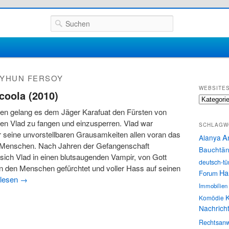
Suchen
YHUN FERSOY
WEBSITE
coola (2010)
Websites
ren gelang es dem Jäger Karafuat den Fürsten von
en Vlad zu fangen und einzusperren. Vlad war
SCHLAGW
ür seine unvorstellbaren Grausamkeiten allen voran das
A
Alanya
 Menschen. Nach Jahren der Gefangenschaft
Bauchtän
sich Vlad in einen blutsaugenden Vampir, von Gott
deutsch-tü
on den Menschen gefürchtet und voller Hass auf seinen
Ha
Forum
rlesen
→
Immobilien
K
Komödie
Nachrich
Rechtsanw