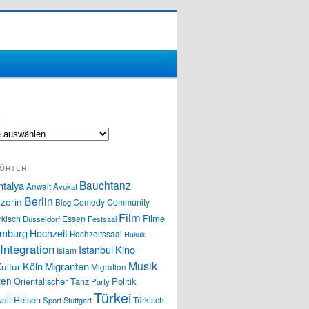
S
ÖRTER
Bauchtanz
ntalya
Anwalt
Avukat
Berlin
zerin
Comedy
Community
Blog
Film
Filme
rkisch
Essen
Düsseldorf
Festsaal
mburg
Hochzeit
Hochzeitssaal
Hukuk
Integration
Istanbul
Kino
Islam
Musik
Köln
Migranten
ultur
Migration
ten
Orientalischer Tanz
Politik
Party
Türkei
alt
Reisen
Türkisch
Sport
Stuttgart