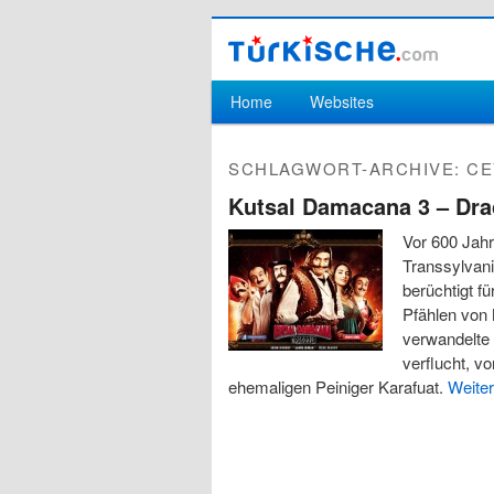
Hauptmenü
Home
Websites
Zum Inhalt wechseln
Zum sekundären Inhalt wechseln
SCHLAGWORT-ARCHIVE:
CE
Kutsal Damacana 3 – Dra
Vor 600 Jah
Transsylvani
berüchtigt f
Pfählen von
verwandelte 
verflucht, v
ehemaligen Peiniger Karafuat.
Weite