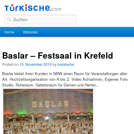
Suchen
Hauptmenü
Home
Zum Inhalt wechseln
Zum sekundären Inhalt wechseln
Websites
Baslar – Festsaal in Krefeld
Posted on
15. November 2010
by
tuerkische
Baslar bietet ihren Kunden in NRW einen Raum für Veranstaltungen aller
Art. Hochzeitsorganisation von A bis Z. Video Aufnahmen, Eigenes Foto
Studio, Ruheraum, Gebetsraum für Damen und Herren..