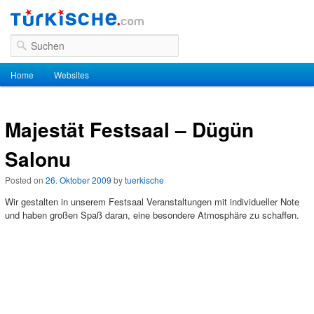
Suchen
Hauptmenü
Home
Zum Inhalt wechseln
Zum sekundären Inhalt wechseln
Websites
Majestät Festsaal – Dügün
Salonu
Posted on
26. Oktober 2009
by
tuerkische
Wir gestalten in unserem Festsaal Veranstaltungen mit individueller Note
und haben großen Spaß daran, eine besondere Atmosphäre zu schaffen.