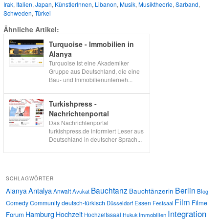
Irak
,
Italien
,
Japan
,
KünstlerInnen
,
Libanon
,
Musik
,
Musiktheorie
,
Sarband
,
Schweden
,
Türkei
Ähnliche Artikel:
Turquoise - Immobilien in
Alanya
Turquoise ist eine Akademiker
Gruppe aus Deutschland, die eine
Bau- und Immobilienunterneh...
Turkishpress -
Nachrichtenportal
Das Nachrichtenportal
turkishpress.de informiert Leser aus
Deutschland in deutscher Sprach...
SCHLAGWÖRTER
Bauchtanz
Berlin
Antalya
Alanya
Bauchtänzerin
Anwalt
Avukat
Blog
Film
Filme
Comedy
Community
deutsch-türkisch
Essen
Düsseldorf
Festsaal
Integration
Hamburg
Hochzeit
Forum
Hochzeitssaal
Immobilien
Hukuk