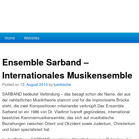
Hauptmenü
Home
Zum Inhalt wechseln
Zum sekundären Inhalt wechseln
Websites
Ensemble Sarband –
Internationales Musikensemble
Posted on
13. August 2010
by
tuerkische
SARBAND bedeutet Verbindung – das besagt schon der Name, der aus
der nahöstlichen Musiktheorie stammt und für die improvisierte Brücke
steht, die zwei Kompositionen miteinander verknüpft.
Das Ensemble
Sarband ist ein 1986 von Dr. Vladimir Ivanoff gegründetes, international
besetztes Kammermusikensemble, das sich auf musikalische
Beziehungen zwischen Orient und Okzident sowie Judentum, Christentum
und Islam spezialisiert hat.