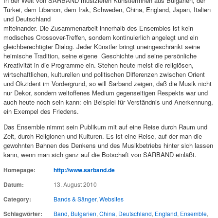
In der Welt von SARBAND musizieren KünstlerInnen aus Bulgarien, der
Türkei, dem Libanon, dem Irak, Schweden, China, England, Japan, Italien
und Deutschland
miteinander. Die Zusammenarbeit innerhalb des Ensembles ist kein
modisches Crossover-Treffen, sondern kontinuierlich angelegt und ein
gleichberechtigter Dialog. Jeder Künstler bringt uneingeschränkt seine
heimische Tradition, seine eigene Geschichte und seine persönliche
Kreativität in die Programme ein. Stehen heute meist die religiösen,
wirtschaftlichen, kulturellen und politischen Differenzen zwischen Orient
und Okzident im Vordergrund, so will Sarband zeigen, daß die Musik nicht
nur Dekor, sondern weltoffenes Medium gegenseitigen Respekts war und
auch heute noch sein kann: ein Beispiel für Verständnis und Anerkennung,
ein Exempel des Friedens.
Das Ensemble nimmt sein Publikum mit auf eine Reise durch Raum und
Zeit, durch Religionen und Kulturen. Es ist eine Reise, auf der man die
gewohnten Bahnen des Denkens und des Musikbetriebs hinter sich lassen
kann, wenn man sich ganz auf die Botschaft von SARBAND einläßt.
Homepage:
http://www.sarband.de
Datum:
13. August 2010
Category:
Bands & Sänger
,
Websites
Schlagwörter:
Band
,
Bulgarien
,
China
,
Deutschland
,
England
,
Ensemble
,