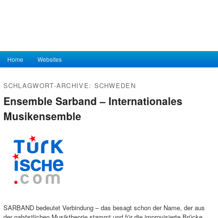
Hauptmenü
Home
Zum Inhalt wechseln
Zum sekundären Inhalt wechseln
Websites
SCHLAGWORT-ARCHIVE:
SCHWEDEN
Ensemble Sarband – Internationales
Musikensemble
SARBAND bedeutet Verbindung – das besagt schon der Name, der aus
der nahöstlichen Musiktheorie stammt und für die improvisierte Brücke