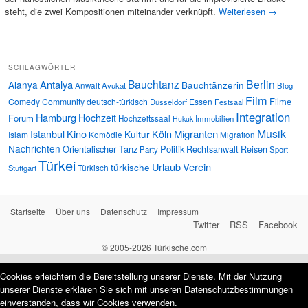
steht, die zwei Kompositionen miteinander verknüpft.
Weiterlesen
→
SCHLAGWÖRTER
Bauchtanz
Berlin
Antalya
Alanya
Bauchtänzerin
Anwalt
Avukat
Blog
Film
Filme
Comedy
Community
deutsch-türkisch
Essen
Düsseldorf
Festsaal
Integration
Hamburg
Hochzeit
Forum
Hochzeitssaal
Immobilien
Hukuk
Musik
Istanbul
Kino
Köln
Migranten
Kultur
Islam
Komödie
Migration
Nachrichten
Orientalischer Tanz
Politik
Rechtsanwalt
Reisen
Party
Sport
Türkei
Urlaub
Verein
türkische
Türkisch
Stuttgart
Startseite
Über uns
Datenschutz
Impressum
Twitter
RSS
Facebook
© 2005-2026 Türkische.com
Cookies erleichtern die Bereitstellung unserer Dienste. Mit der Nutzung
unserer Dienste erklären Sie sich mit unseren
Datenschutzbestimmungen
einverstanden, dass wir Cookies verwenden.