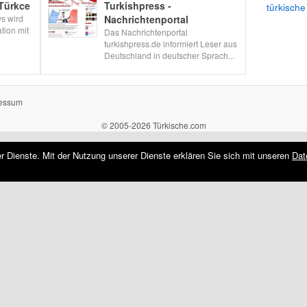
Türkce
Turkishpress -
türkische
s wird
Nachrichtenportal
tion mit
Das Nachrichtenportal
turkishpress.de informiert Leser aus
Deutschland in deutscher Sprach...
essum
© 2005-2026 Türkische.com
rer Dienste. Mit der Nutzung unserer Dienste erklären Sie sich mit unseren
Dat