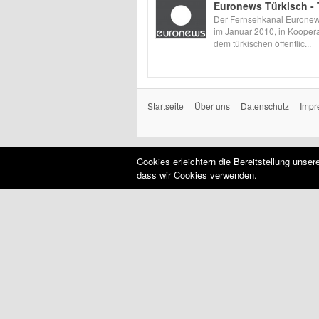
Euronews Türkisch - 
Der Fernsehkanal Euronew
im Januar 2010, in Koopera
dem türkischen öffentlic...
Startseite
Über uns
Datenschutz
Impr
Cookies erleichtern die Bereitstellung unse
dass wir Cookies verwenden.