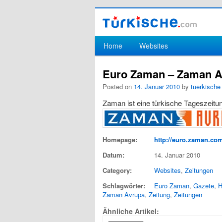
Hauptmenü
Home
Websites
Zum Inhalt wechseln
Zum sekundären Inhalt wechseln
Euro Zaman – Zaman A
Posted on
14. Januar 2010
by
tuerkische
Zaman ist eine türkische Tageszeitu
Homepage:
http://euro.zaman.com
Datum:
14. Januar 2010
Category:
Websites
,
Zeitungen
Schlagwörter:
Euro Zaman
,
Gazete
,
H
Zaman Avrupa
,
Zeitung
,
Zeitungen
Ähnliche Artikel: