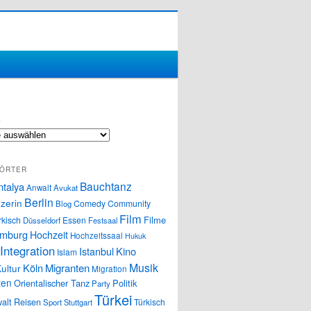
S
ÖRTER
Bauchtanz
ntalya
Anwalt
Avukat
Berlin
zerin
Comedy
Community
Blog
Film
Filme
rkisch
Essen
Düsseldorf
Festsaal
mburg
Hochzeit
Hochzeitssaal
Hukuk
Integration
Istanbul
Kino
Islam
Musik
Köln
Migranten
ultur
Migration
ten
Orientalischer Tanz
Politik
Party
Türkei
alt
Reisen
Türkisch
Sport
Stuttgart