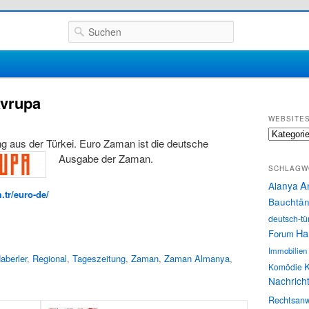
Suchen
vrupa
WEBSITE
Websites
ng aus der Türkei. Euro Zaman ist die deutsche
Ausgabe der Zaman.
SCHLAGW
A
Alanya
.tr/euro-de/
Bauchtän
deutsch-tü
Ha
Forum
Immobilien
aberler
,
Regional
,
Tageszeitung
,
Zaman
,
Zaman Almanya
,
K
Komödie
Nachrich
Rechtsanw