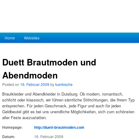
Hauptmenü
Home
Zum Inhalt wechseln
Zum sekundären Inhalt wechseln
Websites
Duett Brautmoden und
Abendmoden
Posted on
16. Februar 2009
by
tuerkische
Brautkleider und Abendkleider in Duisburg. Ob modern, romantisch,
schlicht oder klassisch, wir führen sämtliche Stilrichtungen, die Ihrem Typ
entsprechen. Für jeden Geschmack, jede Figur und auch für jeden
Geldbeutel gibt es bei uns unendliche Möglichkeiten, sich zum schönsten
aller Feste auszustatten.
Homepage:
http://duett-brautmoden.com
Datum:
16. Februar 2009