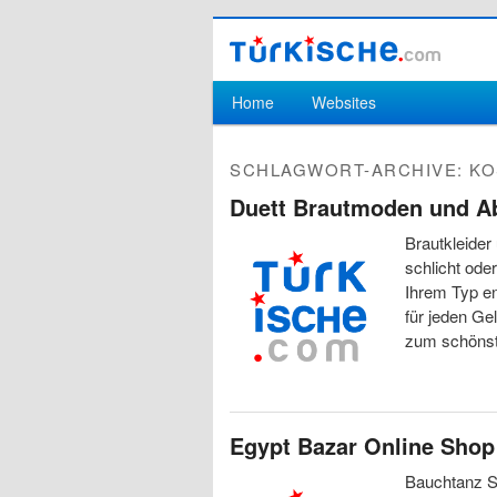
Hauptmenü
Home
Websites
Zum Inhalt wechseln
Zum sekundären Inhalt wechseln
SCHLAGWORT-ARCHIVE:
KO
Duett Brautmoden und 
Brautkleider
schlicht oder
Ihrem Typ e
für jeden Ge
zum schönste
Egypt Bazar Online Shop
Bauchtanz S