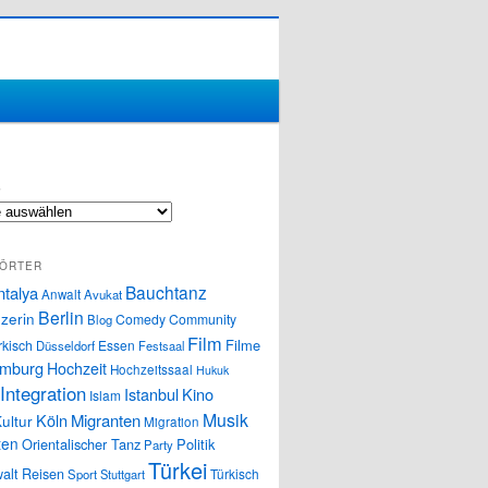
S
ÖRTER
Bauchtanz
ntalya
Anwalt
Avukat
Berlin
zerin
Comedy
Community
Blog
Film
Filme
rkisch
Essen
Düsseldorf
Festsaal
mburg
Hochzeit
Hochzeitssaal
Hukuk
Integration
Istanbul
Kino
Islam
Musik
Köln
Migranten
ultur
Migration
ten
Orientalischer Tanz
Politik
Party
Türkei
alt
Reisen
Türkisch
Sport
Stuttgart