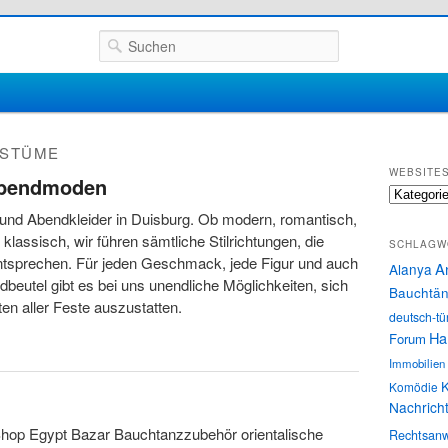
Suchen
STÜME
WEBSITE
Abendmoden
Websites
 und Abendkleider in Duisburg. Ob modern, romantisch,
 klassisch, wir führen sämtliche Stilrichtungen, die
SCHLAGW
ntsprechen. Für jeden Geschmack, jede Figur und auch
A
Alanya
ldbeutel gibt es bei uns unendliche Möglichkeiten, sich
Bauchtän
n aller Feste auszustatten.
deutsch-tü
Ha
Forum
Immobilien
K
Komödie
Nachrich
hop Egypt Bazar Bauchtanzzubehör orientalische
Rechtsanw