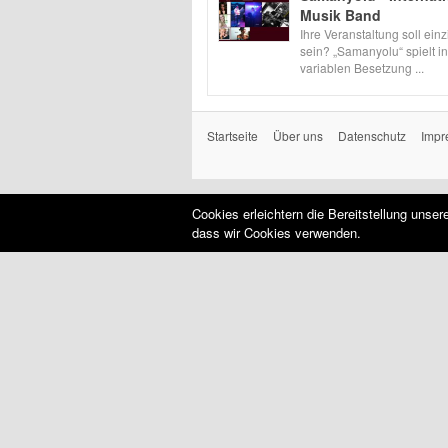
Musik Band
Ihre Veranstaltung soll einz
sein? „Samanyolu“ spielt in
variablen Besetzung ...
Startseite
Über uns
Datenschutz
Impr
Cookies erleichtern die Bereitstellung unse
dass wir Cookies verwenden.