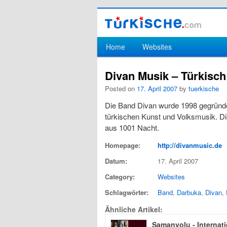
Hauptmenü
Home
Websites
Zum Inhalt wechseln
Zum sekundären Inhalt wechseln
Divan Musik – Türkisc
Posted on
17. April 2007
by
tuerkische
Die Band Divan wurde 1998 gegründe
türkischen Kunst und Volksmusik. Die
aus 1001 Nacht.
Homepage:
http://divanmusic.de
Datum:
17. April 2007
Category:
Websites
Schlagwörter:
Band
,
Darbuka
,
Divan
,
Ähnliche Artikel:
Samanyolu - Internat