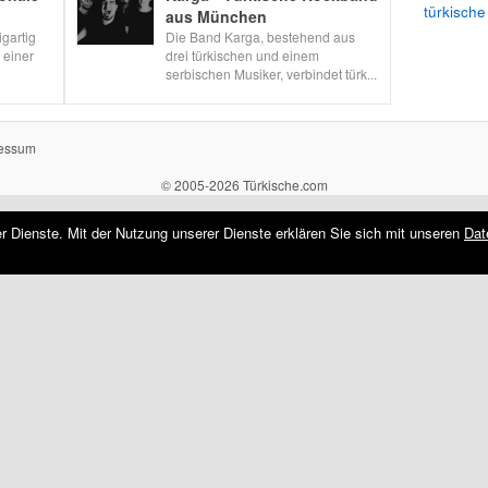
türkische
aus München
igartig
Die Band Karga, bestehend aus
 einer
drei türkischen und einem
serbischen Musiker, verbindet türk...
essum
© 2005-2026 Türkische.com
rer Dienste. Mit der Nutzung unserer Dienste erklären Sie sich mit unseren
Dat