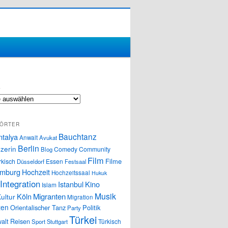
S
ÖRTER
Bauchtanz
ntalya
Anwalt
Avukat
Berlin
zerin
Comedy
Community
Blog
Film
Filme
rkisch
Essen
Düsseldorf
Festsaal
mburg
Hochzeit
Hochzeitssaal
Hukuk
Integration
Istanbul
Kino
Islam
Musik
Köln
Migranten
ultur
Migration
ten
Orientalischer Tanz
Politik
Party
Türkei
alt
Reisen
Türkisch
Sport
Stuttgart