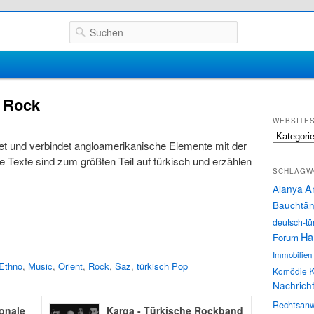
Suchen
h Rock
WEBSITE
Websites
t und verbindet angloamerikanische Elemente mit der
 Texte sind zum größten Teil auf türkisch und erzählen
SCHLAGW
A
Alanya
Bauchtän
deutsch-tü
Ha
Forum
Immobilien
Ethno
,
Music
,
Orient
,
Rock
,
Saz
,
türkisch Pop
K
Komödie
Nachrich
Rechtsanw
ionale
Karga - Türkische Rockband