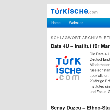
Hauptmenü
Home
Websites
Zum Inhalt wechseln
Zum sekundären Inhalt wechseln
SCHLAGWORT-ARCHIVE:
ET
Data 4U – Institut für M
Die Data 4U 
Deutschland,
Minderheiten
russischstä
spezialisier
20jährige E
Institutes s
und Focus-G
Senay Duzcu – Ethno-St