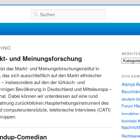
Suchen
HNO
WEBSITE
arkt- und Meinungsforschung
Websites
ist das Markt- und Meinungsforschungsinstitut in
 das sich ausschließlich auf den Markt ethnischer
SCHLAGW
 – insbesondere auf den der türkisch- und
A
Alanya
mmigen Bevölkerung in Deutschland und Mitteleuropa –
Bauchtän
t hat. Dabei können wir unterdessen auf eine rund
deutsch-tü
rfahrung zurückblicken.Haupterhebungsinstrument des
Ha
Forum
ind computerunterstützte, telefonische Interviews (CATI)
Immobilien
ruppen.
K
Komödie
Nachrich
andup-Comedian
Rechtsanw