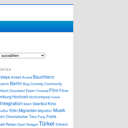
S
ÖRTER
Bauchtanz
ntalya
Anwalt
Avukat
Berlin
zerin
Comedy
Community
Blog
Film
Filme
rkisch
Essen
Düsseldorf
Festsaal
mburg
Hochzeit
Hochzeitssaal
Hukuk
Integration
Istanbul
Kino
Islam
Musik
Köln
Migranten
ultur
Migration
ten
Orientalischer Tanz
Politik
Party
Türkei
alt
Reisen
Türkisch
Sport
Stuttgart