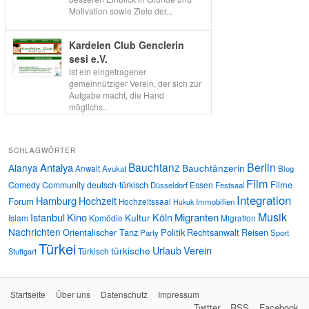
Motivation sowie Ziele der...
Kardelen Club Genclerin
sesi e.V.
ist ein eingetragener
gemeinnütziger Verein, der sich zur
Aufgabe macht, die Hand
möglichs...
SCHLAGWÖRTER
Bauchtanz
Berlin
Antalya
Alanya
Bauchtänzerin
Anwalt
Avukat
Blog
Film
Filme
Comedy
Community
deutsch-türkisch
Essen
Düsseldorf
Festsaal
Integration
Hamburg
Hochzeit
Forum
Hochzeitssaal
Immobilien
Hukuk
Musik
Istanbul
Kino
Köln
Migranten
Kultur
Islam
Komödie
Migration
Nachrichten
Orientalischer Tanz
Politik
Rechtsanwalt
Reisen
Party
Sport
Türkei
Urlaub
Verein
türkische
Türkisch
Stuttgart
Startseite
Über uns
Datenschutz
Impressum
Twitter
RSS
Facebook