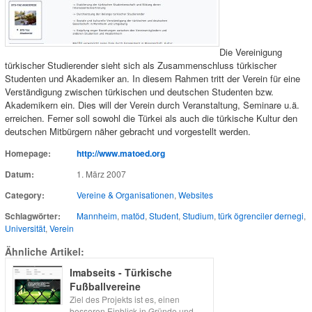
Die Vereinigung
türkischer Studierender sieht sich als Zusammenschluss türkischer
Studenten und Akademiker an. In diesem Rahmen tritt der Verein für eine
Verständigung zwischen türkischen und deutschen Studenten bzw.
Akademikern ein. Dies will der Verein durch Veranstaltung, Seminare u.ä.
erreichen. Ferner soll sowohl die Türkei als auch die türkische Kultur den
deutschen Mitbürgern näher gebracht und vorgestellt werden.
Homepage:
http://www.matoed.org
Datum:
1. März 2007
Category:
Vereine & Organisationen
,
Websites
Schlagwörter:
Mannheim
,
matöd
,
Student
,
Studium
,
türk ögrenciler dernegi
,
Universität
,
Verein
Ähnliche Artikel:
Imabseits - Türkische
Fußballvereine
Ziel des Projekts ist es, einen
besseren Einblick in Gründe und