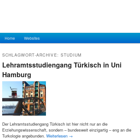
Hauptmenü
Home
Zum Inhalt wechseln
Zum sekundären Inhalt wechseln
Websites
SCHLAGWORT-ARCHIVE:
STUDIUM
Lehramtsstudiengang Türkisch in Uni
Hamburg
Der Lehramtsstudiengang Türkisch ist hier nicht nur an die
Erziehungswissenschaft, sondern – bundesweit einzigartig – eng an die
Turkologie angebunden.
Weiterlesen
→