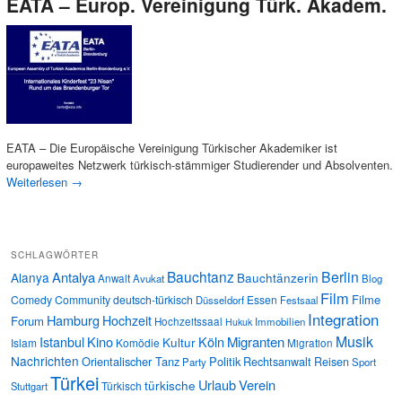
EATA – Europ. Vereinigung Türk. Akadem.
EATA – Die Europäische Vereinigung Türkischer Akademiker ist
europaweites Netzwerk türkisch-stämmiger Studierender und Absolventen.
Weiterlesen
→
SCHLAGWÖRTER
Bauchtanz
Berlin
Antalya
Alanya
Bauchtänzerin
Anwalt
Avukat
Blog
Film
Filme
Comedy
Community
deutsch-türkisch
Essen
Düsseldorf
Festsaal
Integration
Hamburg
Hochzeit
Forum
Hochzeitssaal
Immobilien
Hukuk
Musik
Istanbul
Kino
Köln
Migranten
Kultur
Islam
Komödie
Migration
Nachrichten
Orientalischer Tanz
Politik
Rechtsanwalt
Reisen
Party
Sport
Türkei
Urlaub
Verein
türkische
Türkisch
Stuttgart