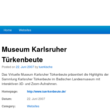
Hauptmenü
Home
Zum Inhalt wechseln
Zum sekundären Inhalt wechseln
Websites
Museum Karlsruher
Türkenbeute
Posted on
22. Juni 2007
by
tuerkische
Das Virtuelle Museum Karlsruher Türkenbeute präsentiert die Highlights der
Sammlung Karlsruher Türkenbeute im Badischen Landesmuseum mit
interaktiven 3D- und Zoom-Aufnahmen.
Homepage:
http://www.tuerkenbeute.de/
Datum:
22. Juni 2007
Category:
Websites