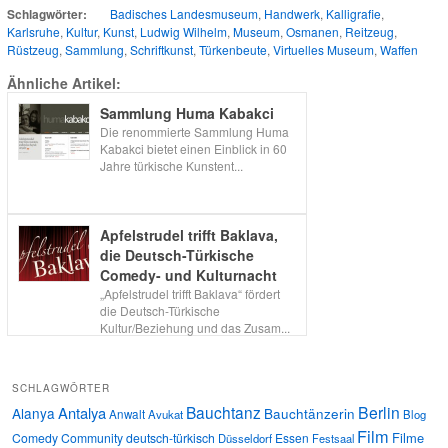
Schlagwörter:
Badisches Landesmuseum
,
Handwerk
,
Kalligrafie
,
Karlsruhe
,
Kultur
,
Kunst
,
Ludwig Wilhelm
,
Museum
,
Osmanen
,
Reitzeug
,
Rüstzeug
,
Sammlung
,
Schriftkunst
,
Türkenbeute
,
Virtuelles Museum
,
Waffen
Ähnliche Artikel:
Sammlung Huma Kabakci
Die renommierte Sammlung Huma
Kabakci bietet einen Einblick in 60
Jahre türkische Kunstent...
Apfelstrudel trifft Baklava,
die Deutsch-Türkische
Comedy- und Kulturnacht
„Apfelstrudel trifft Baklava“ fördert
die Deutsch-Türkische
Kultur/Beziehung und das Zusam...
SCHLAGWÖRTER
Bauchtanz
Berlin
Antalya
Alanya
Bauchtänzerin
Anwalt
Avukat
Blog
Film
Filme
Comedy
Community
deutsch-türkisch
Essen
Düsseldorf
Festsaal