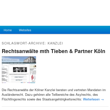
Hauptmenü
Home
Zum Inhalt wechseln
Zum sekundären Inhalt wechseln
Websites
SCHLAGWORT-ARCHIVE:
KANZLEI
Rechtsanwälte mth Tieben & Partner Köln
Die Rechtsanwälte der Kölner Kanzlei beraten und vertreten Mandaten im
Ausländerrecht. Dazu gehören alle Teilbereiche des Asylrechts, des
Flüchtlingsrechts sowie des Staatsangehörigkeitsrechts:
Weiterlesen
→