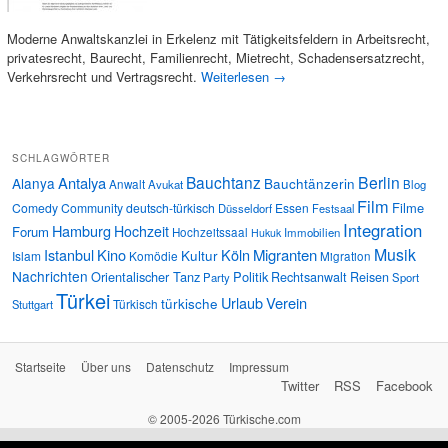
Moderne Anwaltskanzlei in Erkelenz mit Tätigkeitsfeldern in Arbeitsrecht,
privatesrecht, Baurecht, Familienrecht, Mietrecht, Schadensersatzrecht,
Verkehrsrecht und Vertragsrecht.
Weiterlesen
→
SCHLAGWÖRTER
Bauchtanz
Berlin
Antalya
Alanya
Bauchtänzerin
Anwalt
Avukat
Blog
Film
Filme
Comedy
Community
deutsch-türkisch
Essen
Düsseldorf
Festsaal
Integration
Hamburg
Hochzeit
Forum
Hochzeitssaal
Immobilien
Hukuk
Musik
Istanbul
Kino
Köln
Migranten
Kultur
Islam
Komödie
Migration
Nachrichten
Orientalischer Tanz
Politik
Rechtsanwalt
Reisen
Party
Sport
Türkei
Urlaub
Verein
türkische
Türkisch
Stuttgart
Startseite
Über uns
Datenschutz
Impressum
Twitter
RSS
Facebook
© 2005-2026 Türkische.com