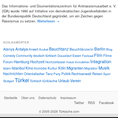
Das Informations- und Doumentationszentrum für Antirassismusarbeit e. V.
(IDA) wurde 1990 auf Initiative von demokratischen Jugendverbänden in
der Bundesrepublik Deutschland gegründet, um ein Zeichen gegen
Rassismus zu setzen.
Weiterlesen
→
SCHLAGWÖRTER
Bauchtanz
Berlin
Antalya
Alanya
Bauchtänzerin
Anwalt
Avukat
Blog
Film
Filme
Comedy
Community
deutsch-türkisch
Essen
Düsseldorf
Festsaal
Integration
Hamburg
Hochzeit
Forum
Hochzeitssaal
Immobilien
Hukuk
Musik
Istanbul
Kino
Köln
Migranten
Kultur
Islam
Komödie
Migration
Nachrichten
Orientalischer Tanz
Politik
Rechtsanwalt
Reisen
Party
Sport
Türkei
Urlaub
Verein
türkische
Türkisch
Stuttgart
Startseite
Über uns
Datenschutz
Impressum
Twitter
RSS
Facebook
© 2005-2026 Türkische.com