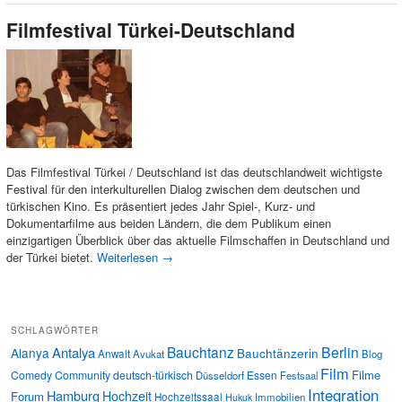
Filmfestival Türkei-Deutschland
Das Filmfestival Türkei / Deutschland ist das deutschlandweit wichtigste
Festival für den interkulturellen Dialog zwischen dem deutschen und
türkischen Kino. Es präsentiert jedes Jahr Spiel-, Kurz- und
Dokumentarfilme aus beiden Ländern, die dem Publikum einen
einzigartigen Überblick über das aktuelle Filmschaffen in Deutschland und
der Türkei bietet.
Weiterlesen
→
SCHLAGWÖRTER
Bauchtanz
Berlin
Antalya
Alanya
Bauchtänzerin
Anwalt
Avukat
Blog
Film
Filme
Comedy
Community
deutsch-türkisch
Essen
Düsseldorf
Festsaal
Integration
Hamburg
Hochzeit
Forum
Hochzeitssaal
Immobilien
Hukuk