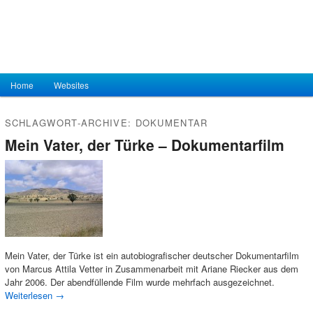
Hauptmenü
Home
Zum Inhalt wechseln
Zum sekundären Inhalt wechseln
Websites
SCHLAGWORT-ARCHIVE:
DOKUMENTAR
Mein Vater, der Türke – Dokumentarfilm
Mein Vater, der Türke ist ein autobiografischer deutscher Dokumentarfilm
von Marcus Attila Vetter in Zusammenarbeit mit Ariane Riecker aus dem
Jahr 2006. Der abendfüllende Film wurde mehrfach ausgezeichnet.
Weiterlesen
→