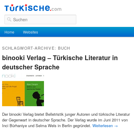
Suchen
Hauptmenü
Home
Zum Inhalt wechseln
Zum sekundären Inhalt wechseln
Websites
SCHLAGWORT-ARCHIVE:
BUCH
binooki Verlag – Türkische Literatur in
deutscher Sprache
Der binooki Verlag bietet Belletristik junger Autoren und türkische Literatur
der Gegenwart in deutscher Sprache. Der Verlag wurde im Juni 2011 von
Inci Bürhaniye und Selma Wels in Berlin gegründet.
Weiterlesen
→