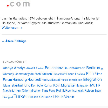
Jasmin Ramadan, 1974 geboren lebt in Hamburg-Altona. Ihr Mutter ist
Deutsche, ihr Vater Ägypter. Sie studierte Germanistik und Musik.
Weiterlesen
→
Artikelnavigation
←
Ältere Beiträge
SCHLAGWÖRTER
Bauchtanz
Berlin
Antalya
Alanya
Bauchtänzerin
Anwalt
Avukat
Blog
Film
Filme
Comedy
Community
deutsch-türkisch
Essen
Düsseldorf
Festsaal
Integration
Hamburg
Hochzeit
Forum
Hochzeitssaal
Immobilien
Hukuk
Musik
Istanbul
Kino
Köln
Migranten
Kultur
Islam
Komödie
Migration
Nachrichten
Orientalischer Tanz
Politik
Rechtsanwalt
Reisen
Party
Sport
Türkei
Urlaub
Verein
türkische
Türkisch
Stuttgart