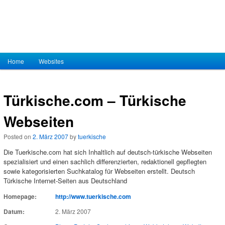
Hauptmenü
Home
Zum Inhalt wechseln
Zum sekundären Inhalt wechseln
Websites
Türkische.com – Türkische
Webseiten
Posted on
2. März 2007
by
tuerkische
Die Tuerkische.com hat sich Inhaltlich auf deutsch-türkische Webseiten
spezialisiert und einen sachlich differenzierten, redaktionell gepflegten
sowie kategorisierten Suchkatalog für Webseiten erstellt. Deutsch
Türkische Internet-Seiten aus Deutschland
Homepage:
http://www.tuerkische.com
Datum:
2. März 2007