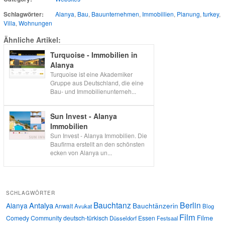
Schlagwörter:
Alanya
,
Bau
,
Bauunternehmen
,
Immobillien
,
Planung
,
turkey
,
Villa
,
Wohnungen
Ähnliche Artikel:
Turquoise - Immobilien in
Alanya
Turquoise ist eine Akademiker
Gruppe aus Deutschland, die eine
Bau- und Immobilienunterneh...
Sun Invest - Alanya
Immobilien
Sun Invest - Alanya Immobilien. Die
Baufirma erstellt an den schönsten
ecken von Alanya un...
SCHLAGWÖRTER
Bauchtanz
Berlin
Antalya
Alanya
Bauchtänzerin
Anwalt
Avukat
Blog
Film
Filme
Comedy
Community
deutsch-türkisch
Essen
Düsseldorf
Festsaal