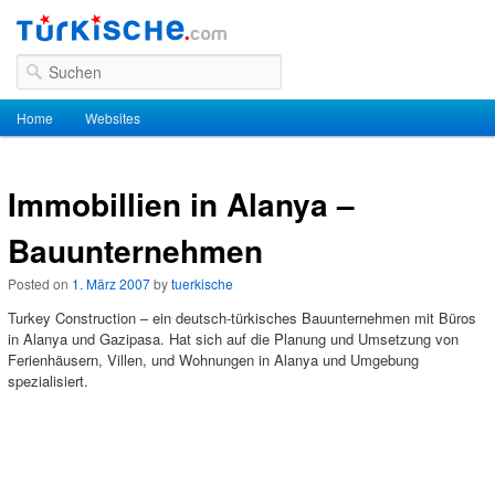
Suchen
Hauptmenü
Home
Zum Inhalt wechseln
Zum sekundären Inhalt wechseln
Websites
Immobillien in Alanya –
Bauunternehmen
Posted on
1. März 2007
by
tuerkische
Turkey Construction – ein deutsch-türkisches Bauunternehmen mit Büros
in Alanya und Gazipasa. Hat sich auf die Planung und Umsetzung von
Ferienhäusern, Villen, und Wohnungen in Alanya und Umgebung
spezialisiert.