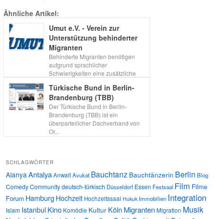
Ähnliche Artikel:
Umut e.V. - Verein zur
Unterstützung behinderter
Migranten
Behinderte Migranten benötigen
aufgrund sprachlicher
Schwierigkeiten eine zusätzliche
Unte...
Türkische Bund in Berlin-
Brandenburg (TBB)
Der Türkische Bund in Berlin-
Brandenburg (TBB) ist ein
überparteilicher Dachverband von
Or...
SCHLAGWÖRTER
Bauchtanz
Berlin
Antalya
Alanya
Bauchtänzerin
Anwalt
Avukat
Blog
Film
Filme
Comedy
Community
deutsch-türkisch
Essen
Düsseldorf
Festsaal
Integration
Hamburg
Hochzeit
Forum
Hochzeitssaal
Immobilien
Hukuk
Musik
Istanbul
Kino
Köln
Migranten
Kultur
Islam
Komödie
Migration