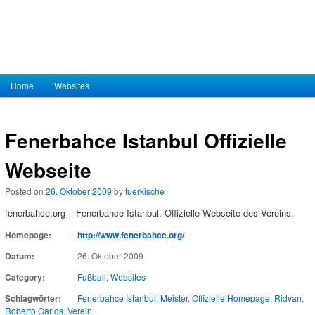
Hauptmenü
Home
Zum Inhalt wechseln
Zum sekundären Inhalt wechseln
Websites
Fenerbahce Istanbul Offizielle
Webseite
Posted on
26. Oktober 2009
by
tuerkische
fenerbahce.org – Fenerbahce Istanbul. Offizielle Webseite des Vereins.
Homepage:
http://www.fenerbahce.org/
Datum:
26. Oktober 2009
Category:
Fußball
,
Websites
Schlagwörter:
Fenerbahce Istanbul
,
Meister
,
Offizielle Homepage
,
Ridvan
,
Roberto Carlos
,
Verein