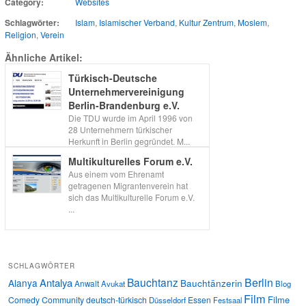
Category:
Websites
Schlagwörter:
Islam
,
Islamischer Verband
,
Kultur Zentrum
,
Moslem
,
Religion
,
Verein
Ähnliche Artikel:
Türkisch-Deutsche
Unternehmervereinigung
Berlin-Brandenburg e.V.
Die TDU wurde im April 1996 von
28 Unternehmern türkischer
Herkunft in Berlin gegründet. M...
Multikulturelles Forum e.V.
Aus einem vom Ehrenamt
getragenen Migrantenverein hat
sich das Multikulturelle Forum e.V.
...
SCHLAGWÖRTER
Bauchtanz
Berlin
Antalya
Alanya
Bauchtänzerin
Anwalt
Avukat
Blog
Film
Filme
Comedy
Community
deutsch-türkisch
Essen
Düsseldorf
Festsaal