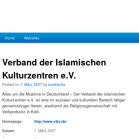
Hauptmenü
Home
Zum Inhalt wechseln
Zum sekundären Inhalt wechseln
Websites
Verband der Islamischen
Kulturzentren e.V.
Posted on
1. März 2007
by
tuerkische
Alles um die Muslime in Deutschland – Der Verband der Islamischen
Kulturzentren e.V. ist eine im sozialen und kulturellen Bereich tätiger
gemeinnütziger Verein, anerkannt als Religionsgemeinschaft mit
Verbandssitz in Köln.
Homepage:
http://www.vikz.de/
Datum:
1. März 2007