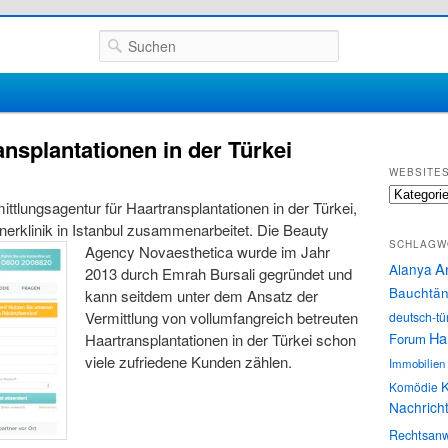
Suchen
nsplantationen in der Türkei
WEBSITE
Websites
ttlungsagentur für Haartransplantationen in der Türkei,
tnerklinik in Istanbul zusammenarbeitet.
Die Beauty
SCHLAGW
Agency Novaesthetica wurde im Jahr
A
Alanya
2013 durch Emrah Bursali gegründet und
Bauchtän
kann seitdem unter dem Ansatz der
Vermittlung von vollumfangreich betreuten
deutsch-tü
Ha
Forum
Haartransplantationen in der Türkei schon
viele zufriedene Kunden zählen.
Immobilien
K
Komödie
Nachrich
Rechtsanw