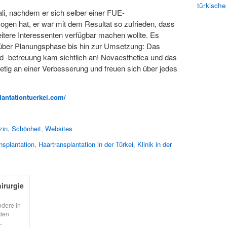
türkische
i, nachdem er sich selber einer FUE-
zogen hat, er war mit dem Resultat so zufrieden, dass
itere Interessenten verfügbar machen wollte. Es
 über Planungsphase bis hin zur Umsetzung: Das
d -betreuung kam sichtlich an! Novaesthetica und das
etig an einer Verbesserung und freuen sich über jedes
lantationtuerkei.com/
zin
,
Schönheit
,
Websites
nsplantation
,
Haartransplantation in der Türkei
,
Klinik in der
irurgie
ndere in
rden
.