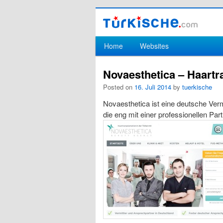
Hauptmenü
Home
Websites
Zum Inhalt wechseln
Zum sekundären Inhalt wechseln
Novaesthetica – Haartra
Posted on
16. Juli 2014
by
tuerkische
Novaesthetica ist eine deutsche Vermi
die eng mit einer professionellen Par