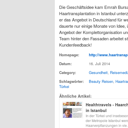
Die Geschäftsidee kam Emrah Bursal
Haartransplantation in Istanbul unter
er das Angebot in Deutschland für we
dauerte nur einige Monate von Idee,
Angebot der Komplettorganisation un
Team hinter den Fassaden arbeitet st
Kundenfeedback!
Homepage:
http://www.haartransp
Datum:
16. Juli 2014
Category:
Gesundheit
,
Reisemedi
Schlagwörter:
Beauty Reisen
,
Haartra
Türkei
Ähnliche Artikel:
Healthtravels - Haarch
in Istanbul
In der Türkei und insebeso
der Metropole Istanbul we
Haarverpflanzungen in vie..