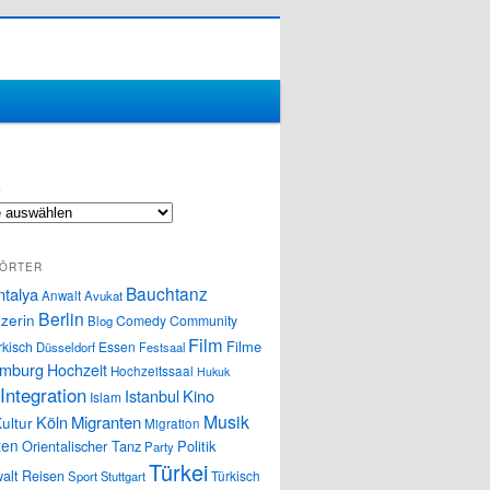
S
ÖRTER
Bauchtanz
ntalya
Anwalt
Avukat
Berlin
zerin
Comedy
Community
Blog
Film
Filme
rkisch
Essen
Düsseldorf
Festsaal
mburg
Hochzeit
Hochzeitssaal
Hukuk
Integration
Istanbul
Kino
Islam
Musik
Köln
Migranten
ultur
Migration
ten
Orientalischer Tanz
Politik
Party
Türkei
alt
Reisen
Türkisch
Sport
Stuttgart