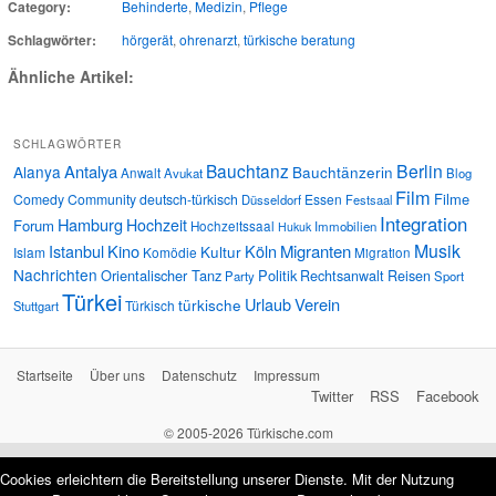
Category:
Behinderte
,
Medizin
,
Pflege
Schlagwörter:
hörgerät
,
ohrenarzt
,
türkische beratung
Ähnliche Artikel:
SCHLAGWÖRTER
Bauchtanz
Berlin
Antalya
Alanya
Bauchtänzerin
Anwalt
Avukat
Blog
Film
Filme
Comedy
Community
deutsch-türkisch
Essen
Düsseldorf
Festsaal
Integration
Hamburg
Hochzeit
Forum
Hochzeitssaal
Immobilien
Hukuk
Musik
Istanbul
Kino
Köln
Migranten
Kultur
Islam
Komödie
Migration
Nachrichten
Orientalischer Tanz
Politik
Rechtsanwalt
Reisen
Party
Sport
Türkei
Urlaub
Verein
türkische
Türkisch
Stuttgart
Startseite
Über uns
Datenschutz
Impressum
Twitter
RSS
Facebook
© 2005-2026 Türkische.com
Cookies erleichtern die Bereitstellung unserer Dienste. Mit der Nutzung