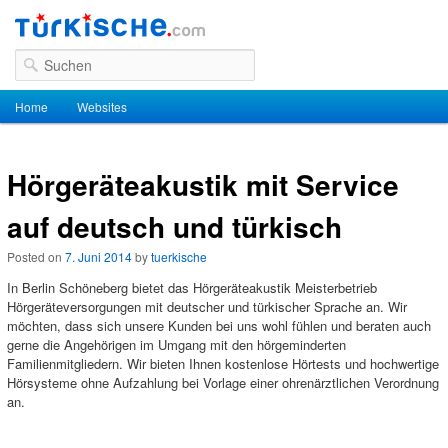
Suchen
Hauptmenü
Home
Zum Inhalt wechseln
Zum sekundären Inhalt wechseln
Websites
Hörgeräteakustik mit Service
auf deutsch und türkisch
Posted on
7. Juni 2014
by
tuerkische
In Berlin Schöneberg bietet das Hörgeräteakustik Meisterbetrieb
Hörgeräteversorgungen mit deutscher und türkischer Sprache an. Wir
möchten, dass sich unsere Kunden bei uns wohl fühlen und beraten auch
gerne die Angehörigen im Umgang mit den hörgeminderten
Familienmitgliedern. Wir bieten Ihnen kostenlose Hörtests und hochwertige
Hörsysteme ohne Aufzahlung bei Vorlage einer ohrenärztlichen Verordnung
an.