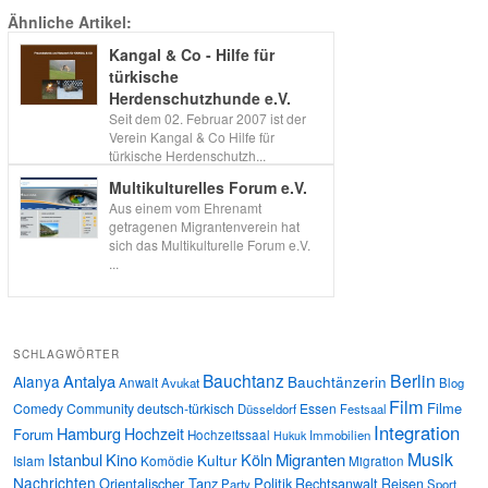
Ähnliche Artikel:
Kangal & Co - Hilfe für
türkische
Herdenschutzhunde e.V.
Seit dem 02. Februar 2007 ist der
Verein Kangal & Co Hilfe für
türkische Herdenschutzh...
Multikulturelles Forum e.V.
Aus einem vom Ehrenamt
getragenen Migrantenverein hat
sich das Multikulturelle Forum e.V.
...
SCHLAGWÖRTER
Bauchtanz
Berlin
Antalya
Alanya
Bauchtänzerin
Anwalt
Avukat
Blog
Film
Filme
Comedy
Community
deutsch-türkisch
Essen
Düsseldorf
Festsaal
Integration
Hamburg
Hochzeit
Forum
Hochzeitssaal
Immobilien
Hukuk
Musik
Istanbul
Kino
Köln
Migranten
Kultur
Islam
Komödie
Migration
Nachrichten
Orientalischer Tanz
Politik
Rechtsanwalt
Reisen
Party
Sport