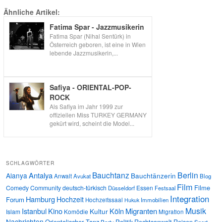
Ähnliche Artikel:
Fatima Spar - Jazzmusikerin
Fatima Spar (Nihal Sentürk) in
Österreich geboren, ist eine in Wien
lebende Jazzmusikerin,...
Safiya - ORIENTAL-POP-
ROCK
Als Safiya im Jahr 1999 zur
offiziellen Miss TURKEY GERMANY
gekürt wird, scheint die Model...
SCHLAGWÖRTER
Bauchtanz
Berlin
Antalya
Alanya
Bauchtänzerin
Anwalt
Avukat
Blog
Film
Filme
Comedy
Community
deutsch-türkisch
Essen
Düsseldorf
Festsaal
Integration
Hamburg
Hochzeit
Forum
Hochzeitssaal
Immobilien
Hukuk
Musik
Istanbul
Kino
Köln
Migranten
Kultur
Islam
Komödie
Migration
Nachrichten
Orientalischer Tanz
Politik
Rechtsanwalt
Reisen
Party
Sport