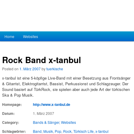
Hauptmenü
Home
Zum Inhalt wechseln
Zum sekundären Inhalt wechseln
Websites
Rock Band x-tanbul
Posted on
1. März 2007
by
tuerkische
x-tanbul ist eine 5-köpfige Live-Band mit einer Besetzung aus Frontsänger
& Gitarrist, Elektrogitarrist, Bassist, Perkussionst und Schlagzeuger. Der
Sound basiert auf TürkRock, sie spielen aber auch jede Art der türkischen
Ska & Pop Musik.
Homepage:
http://www.x-tanbul.de
Datum:
1. März 2007
Category:
Bands & Sänger
,
Websites
Schlagwörter:
Band
,
Musik
,
Pop
,
Rock
,
Türkisch Life
,
x-tanbul