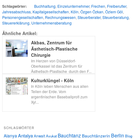
Schlagwörter:
Buchhaltung
,
Einzelunternehmer
,
Frechen
,
Freiberufler
,
Jahresabschluss
,
Kapitalgesellschaften
,
Köln
,
Özgen Özkan
,
Özlem Göl
,
Personengesellschaften
,
Rechnungswesen
,
Steuerberater
,
Steuerberatung
,
Steuererklärung
,
Unternehmensberatung
Ähnliche Artikel:
Akbas, Zentrum für
Ästhetisch-Plastische
Chirurgie
Im Herzen von Düsseldorf-
Oberkassel ist das Zentrum für
Ästhetisch-Plastische durch den F...
Kulturklüngel - Köln
In Köln leben Menschen aus allen
Teilen der Erde. Vom
argentinischen Baseballprofi zum
Xyl...
SCHLAGWÖRTER
Bauchtanz
Berlin
Antalya
Alanya
Bauchtänzerin
Anwalt
Avukat
Blog