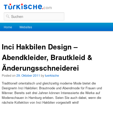
Suchen
Hauptmenü
Home
Zum Inhalt wechseln
Zum sekundären Inhalt wechseln
Websites
Inci Hakbilen Design –
Abendkleider, Brautkleid &
Änderungsschneiderei
Posted on
29. Oktober 2011
by
tuerkische
Traditionell orientalisch und gleichzeitig moderne Mode bietet die
Designerin Inci Hakbilen: Brautmode und Abendmode für Frauen und
Männer. Bereits seit drei Jahren können Interessierte die Werke auf
Modenschauen in Hamburg erleben. Seien Sie auch dabei, wenn die
nächste Kollektion von Inci Hakbilen vorgestellt wird!