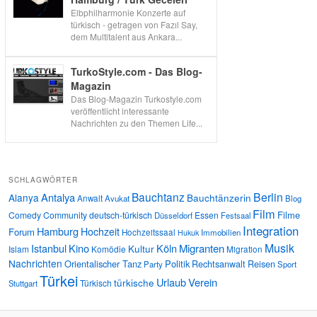
Elbphilharmonie Konzerte auf
türkisch - getragen von Fazıl Say,
dem Multitalent aus Ankara...
TurkoStyle.com - Das Blog-
Magazin
Das Blog-Magazin Turkostyle.com
veröffentlicht interessante
Nachrichten zu den Themen Life...
SCHLAGWÖRTER
Bauchtanz
Berlin
Antalya
Alanya
Bauchtänzerin
Anwalt
Avukat
Blog
Film
Filme
Comedy
Community
deutsch-türkisch
Essen
Düsseldorf
Festsaal
Integration
Hamburg
Hochzeit
Forum
Hochzeitssaal
Immobilien
Hukuk
Musik
Istanbul
Kino
Köln
Migranten
Kultur
Islam
Komödie
Migration
Nachrichten
Orientalischer Tanz
Politik
Rechtsanwalt
Reisen
Party
Sport
Türkei
Urlaub
Verein
türkische
Türkisch
Stuttgart