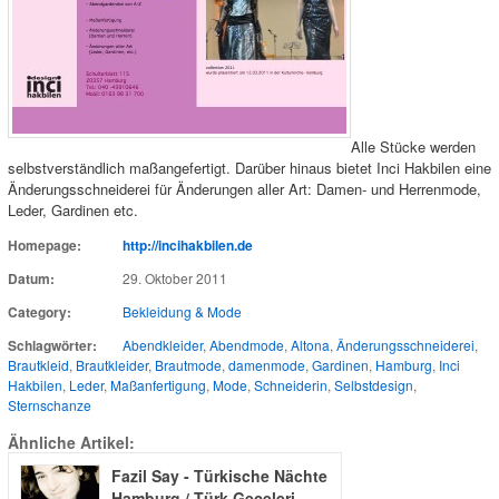
Alle Stücke werden
selbstverständlich maßangefertigt. Darüber hinaus bietet Inci Hakbilen eine
Änderungsschneiderei für Änderungen aller Art: Damen- und Herrenmode,
Leder, Gardinen etc.
Homepage:
http://incihakbilen.de
Datum:
29. Oktober 2011
Category:
Bekleidung & Mode
Schlagwörter:
Abendkleider
,
Abendmode
,
Altona
,
Änderungsschneiderei
,
Brautkleid
,
Brautkleider
,
Brautmode
,
damenmode
,
Gardinen
,
Hamburg
,
Inci
Hakbilen
,
Leder
,
Maßanfertigung
,
Mode
,
Schneiderin
,
Selbstdesign
,
Sternschanze
Ähnliche Artikel:
Fazil Say - Türkische Nächte
Hamburg / Türk Geceleri