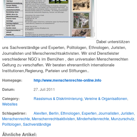
Dabei unterstützen
uns Sachverständige und Experten, Politologen, Ethnologen, Juristen,
Journalisten und Menschenrechtsaktivisten. Wir sind Dienstleister
verschiedener NGO´s im Bemühen , den universalen Menschenrechten
Geltung zu verschaffen. Wir beraten ehrenamtlich internationale
Institutionen,Regierung, Parteien und Stiftungen..
Homepage:
http://www.menschenrechte-online.info
Datum:
27. Juli 2011
Category:
Rassismus & Diskriminierung
,
Vereine & Organisationen
,
Websites
Schlagwörter:
Aleviten
,
Berlin
,
Ethnologen
,
Experten
,
Journalisten
,
Juristen
,
Menschenrechte
,
Menschenrechtsaktivisten
,
Minderheitenrechte
,
Munzurschutz
,
Politologen
,
Sachverständige
Ähnliche Artikel: