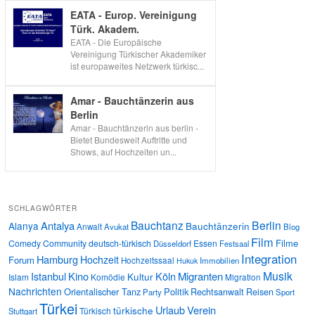
EATA - Europ. Vereinigung
Türk. Akadem.
EATA - Die Europäische
Vereinigung Türkischer Akademiker
ist europaweites Netzwerk türkisc...
Amar - Bauchtänzerin aus
Berlin
Amar - Bauchtänzerin aus berlin -
Bietet Bundesweit Auftritte und
Shows, auf Hochzeiten un...
SCHLAGWÖRTER
Bauchtanz
Berlin
Antalya
Alanya
Bauchtänzerin
Anwalt
Avukat
Blog
Film
Filme
Comedy
Community
deutsch-türkisch
Essen
Düsseldorf
Festsaal
Integration
Hamburg
Hochzeit
Forum
Hochzeitssaal
Immobilien
Hukuk
Musik
Istanbul
Kino
Köln
Migranten
Kultur
Islam
Komödie
Migration
Nachrichten
Orientalischer Tanz
Politik
Rechtsanwalt
Reisen
Party
Sport
Türkei
Urlaub
Verein
türkische
Türkisch
Stuttgart