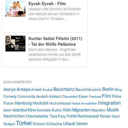
Eyvah Eyvah - Film
Hüseyin (Ata Demier) ist Forscher
und lebt bei seinen Großeltern in
einem Dorf in Thrakien...
Kurtlar Vadisi Filistin (2011)
- Tal der Wölfe Palästina
Nach dem Meeres - Angriff der
israelischen Armee auf das Schiff,
welches Hilfsgüter in den...
SCHLAGWÖRTER
Bauchtanz
Berlin
Antalya
Alanya
Bauchtänzerin
Anwalt
Avukat
Blog
Film
Filme
Comedy
Community
deutsch-türkisch
Essen
Düsseldorf
Festsaal
Integration
Hamburg
Hochzeit
Forum
Hochzeitssaal
Immobilien
Hukuk
Musik
Istanbul
Kino
Köln
Migranten
Kultur
Islam
Komödie
Migration
Nachrichten
Orientalischer Tanz
Politik
Rechtsanwalt
Reisen
Party
Sport
Türkei
Urlaub
Verein
türkische
Türkisch
Stuttgart