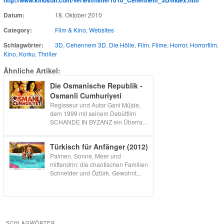
Datum:
18. Oktober 2010
Category:
Film & Kino
,
Websites
Schlagwörter:
3D
,
Cehennem 3D
,
Die Hölle
,
Film
,
Filme
,
Horror
,
Horrorfilm
,
Kino
,
Korku
,
Thriller
Ähnliche Artikel:
Die Osmanische Republik -
Osmanli Cumhuriyeti
Regisseur und Autor Gani Müjde,
dem 1999 mit seinem Debütfilm
SCHANDE IN BYZANZ ein Überra...
Türkisch für Anfänger (2012)
Palmen, Sonne, Meer und
mittendrin: die chaotischen Familien
Schneider und Öztürk. Gewohnt...
SCHLAGWÖRTER