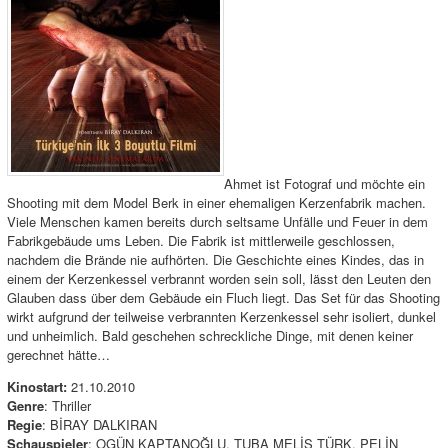
Ahmet ist Fotograf und möchte ein
Shooting mit dem Model Berk in einer ehemaligen Kerzenfabrik machen.
Viele Menschen kamen bereits durch seltsame Unfälle und Feuer in dem
Fabrikgebäude ums Leben. Die Fabrik ist mittlerweile geschlossen,
nachdem die Brände nie aufhörten. Die Geschichte eines Kindes, das in
einem der Kerzenkessel verbrannt worden sein soll, lässt den Leuten den
Glauben dass über dem Gebäude ein Fluch liegt. Das Set für das Shooting
wirkt aufgrund der teilweise verbrannten Kerzenkessel sehr isoliert, dunkel
und unheimlich. Bald geschehen schreckliche Dinge, mit denen keiner
gerechnet hätte…
Kinostart:
21.10.2010
Genre
: Thriller
Regie
: BİRAY DALKIRAN
Schauspieler
: OGÜN KAPTANOĞLU, TUBA MELİS TÜRK, PELİN