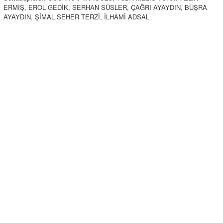
ERMİŞ, EROL GEDİK, SERHAN SÜSLER, ÇAĞRI AYAYDIN, BÜŞRA
AYAYDIN, ŞİMAL SEHER TERZİ, İLHAMİ ADSAL