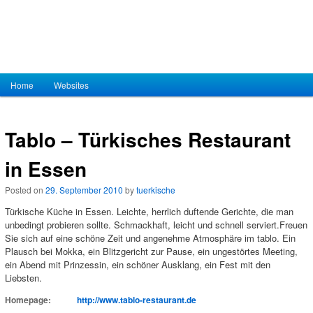
Hauptmenü
Home
Zum Inhalt wechseln
Zum sekundären Inhalt wechseln
Websites
Tablo – Türkisches Restaurant
in Essen
Posted on
29. September 2010
by
tuerkische
Türkische Küche in Essen. Leichte, herrlich duftende Gerichte, die man
unbedingt probieren sollte. Schmackhaft, leicht und schnell serviert.
Freuen
Sie sich auf eine schöne Zeit und angenehme Atmosphäre im tablo. Ein
Plausch bei Mokka, ein Blitzgericht zur Pause, ein ungestörtes Meeting,
ein Abend mit Prinzessin, ein schöner Ausklang, ein Fest mit den
Liebsten.
Homepage:
http://www.tablo-restaurant.de