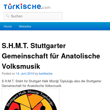
Suchen
Hauptmenü
Home
Zum Inhalt wechseln
Zum sekundären Inhalt wechseln
Websites
S.H.M.T. Stuttgarter
Gemeinschaft für Anatolische
Volksmusik
Posted on
14. Juni 2010
by
tuerkische
S.H.M.T. Steht für Stuttgart Halk Müziği Topluluğu also die Stuttgarter
Gemeinschaft für Anatolische Volksmusik.