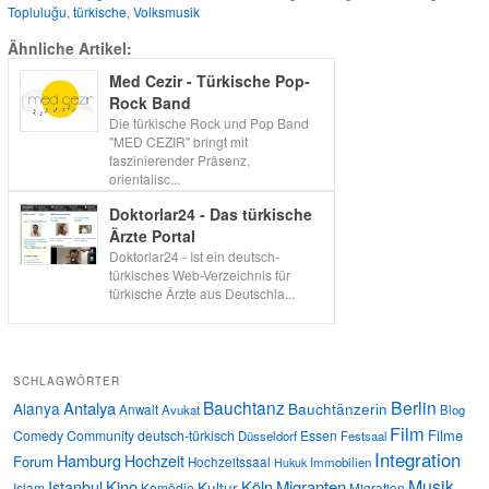
Topluluğu
,
türkische
,
Volksmusik
Ähnliche Artikel:
Med Cezir - Türkische Pop-
Rock Band
Die türkische Rock und Pop Band
"MED CEZIR" bringt mit
faszinierender Präsenz,
orientalisc...
Doktorlar24 - Das türkische
Ärzte Portal
Doktorlar24 - Ist ein deutsch-
türkisches Web-Verzeichnis für
türkische Ärzte aus Deutschla...
SCHLAGWÖRTER
Bauchtanz
Berlin
Antalya
Alanya
Bauchtänzerin
Anwalt
Avukat
Blog
Film
Filme
Comedy
Community
deutsch-türkisch
Essen
Düsseldorf
Festsaal
Integration
Hamburg
Hochzeit
Forum
Hochzeitssaal
Immobilien
Hukuk
Musik
Istanbul
Kino
Köln
Migranten
Kultur
Islam
Komödie
Migration